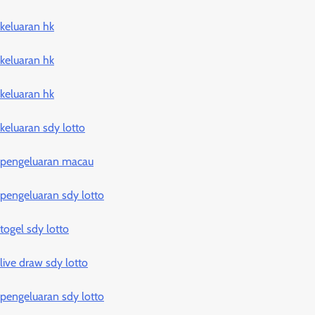
keluaran hk
keluaran hk
keluaran hk
keluaran sdy lotto
pengeluaran macau
pengeluaran sdy lotto
togel sdy lotto
live draw sdy lotto
pengeluaran sdy lotto