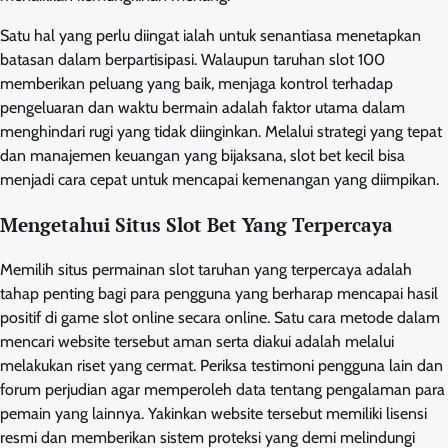
Satu hal yang perlu diingat ialah untuk senantiasa menetapkan
batasan dalam berpartisipasi. Walaupun taruhan slot 100
memberikan peluang yang baik, menjaga kontrol terhadap
pengeluaran dan waktu bermain adalah faktor utama dalam
menghindari rugi yang tidak diinginkan. Melalui strategi yang tepat
dan manajemen keuangan yang bijaksana, slot bet kecil bisa
menjadi cara cepat untuk mencapai kemenangan yang diimpikan.
Mengetahui Situs Slot Bet Yang Terpercaya
Memilih situs permainan slot taruhan yang terpercaya adalah
tahap penting bagi para pengguna yang berharap mencapai hasil
positif di game slot online secara online. Satu cara metode dalam
mencari website tersebut aman serta diakui adalah melalui
melakukan riset yang cermat. Periksa testimoni pengguna lain dan
forum perjudian agar memperoleh data tentang pengalaman para
pemain yang lainnya. Yakinkan website tersebut memiliki lisensi
resmi dan memberikan sistem proteksi yang demi melindungi