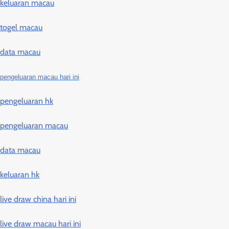
keluaran macau
togel macau
data macau
pengeluaran macau hari ini
pengeluaran hk
pengeluaran macau
data macau
keluaran hk
live draw china hari ini
live draw macau hari ini