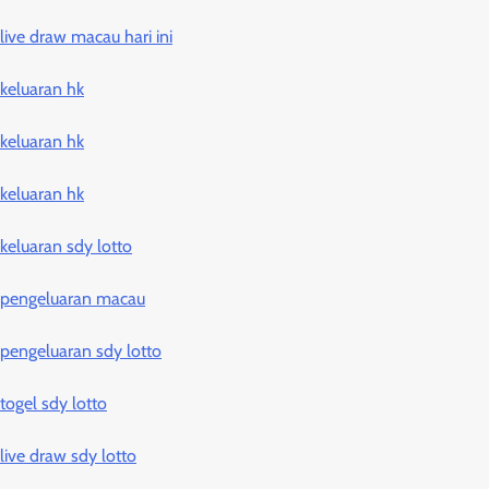
live draw macau hari ini
keluaran hk
keluaran hk
keluaran hk
keluaran sdy lotto
pengeluaran macau
pengeluaran sdy lotto
togel sdy lotto
live draw sdy lotto