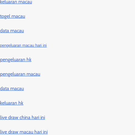
keluaran macau
togel macau
data macau
pengeluaran macau hari ini
pengeluaran hk
pengeluaran macau
data macau
keluaran hk
live draw china hari ini
live draw macau hari ini