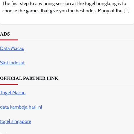
The first step to a winning session at the togel hongkong is to
choose the games that give you the best odds. Many of the […]
ADS
Data Macau
Slot Indosat
OFFICIAL PARTNER LINK
Togel Macau
data kamboja hari ini
togel singapore