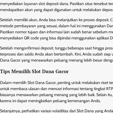
menyediakan layanan slot deposit dana. Pastikan situs tersebut te
mendapatkan akun yang dapat digunakan untuk melakukan deposit 
Setelah memiliki akun, Anda bisa melanjutkan ke proses deposit.
metode pembayaran yang sesuai, dalam hal ini menggunakan Dana
Pastikan nomor tujuan dan informasi lain sudah benar sebelum 
menyediakan QR code yang bisa dipindai menggunakan aplikasi D
Setelah mengonfirmasi deposit, tunggu beberapa saat hingga pro
terproses dan saldo Anda akan bertambah. Kini, Anda sudah siap 
Dana Gacor yang menawarkan peluang menang lebih besar dengan
Tips Memilih Slot Dana Gacor
Dalam memilih Slot Dana Gacor, penting untuk melakukan riset ter
untuk membaca ulasan dan mencari informasi tentang tingkat RTP 
biasanya menawarkan peluang menang yang lebih baik. Selain itu, 
karena ini dapat meningkatkan peluang kemenangan Anda.
Selanjutnya, perhatikan variasi volatilitas dari Slot Dana yang A