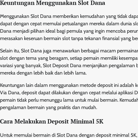
Keuntungan Menggunakan Slot Dana
Menggunakan Slot Dana memberikan kemudahan yang tidak dapat 
dapat dengan cepat memulai petualangan mereka dalam dunia slo
Dana menjadi pilihan ideal bagi pemula yang ingin mencoba perunt
merasakan keseruan bermain slot tanpa tekanan finansial yang ber
Selain itu, Slot Dana juga menawarkan berbagai macam permaina
slot dengan tema yang beragam, setiap pemain memiliki kesemp
variasi yang banyak, Slot Deposit Dana menjanjikan pengalaman
mereka dengan lebih baik dan lebih lama.
Keuntungan lain dalam menggunakan metode deposit ini adalah 
Via Dana, deposit dapat dilakukan dengan cepat melalui aplikasi D
pemain tidak perlu menunggu lama untuk mulai bermain. Kemudah
pengalaman bermain yang praktis dan mudah.
Cara Melakukan Deposit Minimal 5K
Untuk memulai bermain di Slot Dana dengan deposit minimal 5K, 