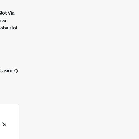
lot Via
inan
oba slot
 Casino?
’s