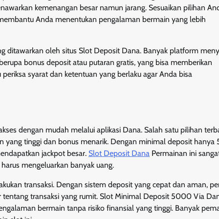
gi menawarkan kemenangan besar namun jarang. Sesuaikan pilihan An
an membantu Anda menentukan pengalaman bermain yang lebih
g ditawarkan oleh situs Slot Deposit Dana. Banyak platform men
berupa bonus deposit atau putaran gratis, yang bisa memberikan
periksa syarat dan ketentuan yang berlaku agar Anda bisa
akses dengan mudah melalui aplikasi Dana. Salah satu pilihan terb
n yang tinggi dan bonus menarik. Dengan minimal deposit hanya 5
endapatkan jackpot besar.
Slot Deposit Dana
Permainan ini sanga
 harus mengeluarkan banyak uang.
kukan transaksi. Dengan sistem deposit yang cepat dan aman, p
r tentang transaksi yang rumit. Slot Minimal Deposit 5000 Via Da
ngalaman bermain tanpa risiko finansial yang tinggi. Banyak pema