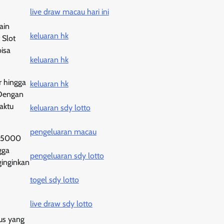
live draw macau hari ini
ain
keluaran hk
 Slot
bisa
keluaran hk
r hingga
keluaran hk
 Dengan
aktu
keluaran sdy lotto
pengeluaran macau
t 5000
gga
pengeluaran sdy lotto
ginginkan
togel sdy lotto
live draw sdy lotto
us yang