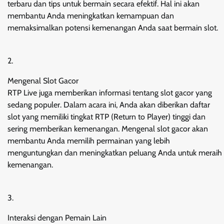
terbaru dan tips untuk bermain secara efektif. Hal ini akan
membantu Anda meningkatkan kemampuan dan
memaksimalkan potensi kemenangan Anda saat bermain slot.
Mengenal Slot Gacor
RTP Live juga memberikan informasi tentang slot gacor yang
sedang populer. Dalam acara ini, Anda akan diberikan daftar
slot yang memiliki tingkat RTP (Return to Player) tinggi dan
sering memberikan kemenangan. Mengenal slot gacor akan
membantu Anda memilih permainan yang lebih
menguntungkan dan meningkatkan peluang Anda untuk meraih
kemenangan.
Interaksi dengan Pemain Lain