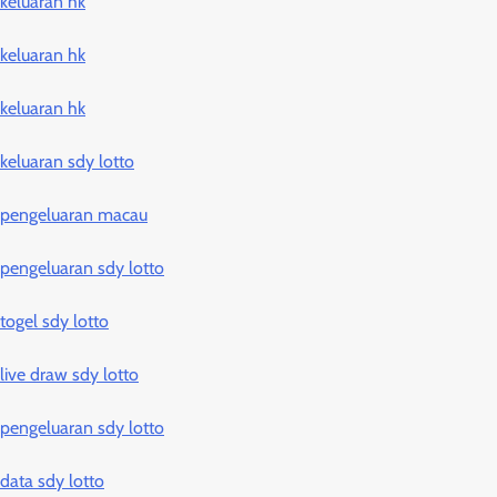
keluaran hk
keluaran hk
keluaran hk
keluaran sdy lotto
pengeluaran macau
pengeluaran sdy lotto
togel sdy lotto
live draw sdy lotto
pengeluaran sdy lotto
data sdy lotto