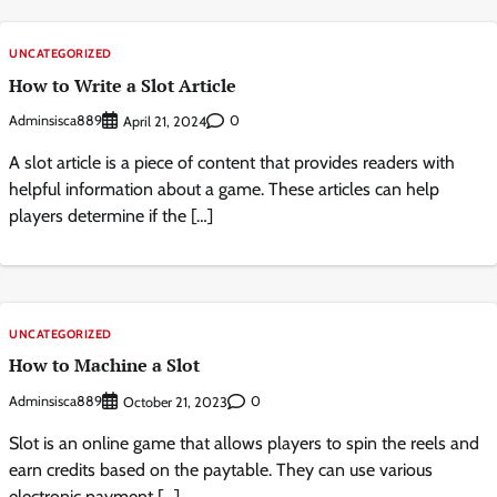
UNCATEGORIZED
How to Write a Slot Article
Adminsisca889
0
April 21, 2024
A slot article is a piece of content that provides readers with
helpful information about a game. These articles can help
players determine if the […]
UNCATEGORIZED
How to Machine a Slot
Adminsisca889
0
October 21, 2023
Slot is an online game that allows players to spin the reels and
earn credits based on the paytable. They can use various
electronic payment […]