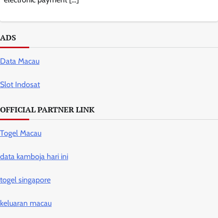
ADS
Data Macau
Slot Indosat
OFFICIAL PARTNER LINK
Togel Macau
data kamboja hari ini
togel singapore
keluaran macau