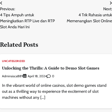
Post
Previous:
Next:
navigation
4 Tips Ampuh untuk
4 Trik Rahasia untuk
Meningkatkan RTP Live dan RTP
Memenangkan Slot Online
Slot Anda Hari Ini
Related Posts
UNCATEGORIZED
Unlocking the Thrills: A Guide to Demo Slot Games
Adminsisca889
0
April 18, 2024
In the vibrant world of online casinos, slot demo games stand
out as a thrilling way to experience the excitement of slot
machines without any […]