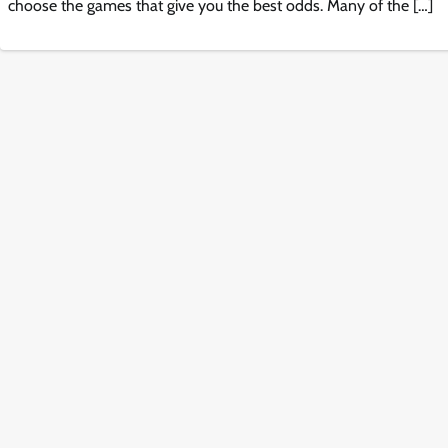
choose the games that give you the best odds. Many of the […]