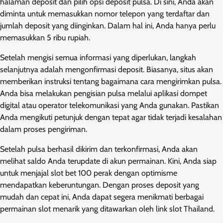
halaman deposit dan pilih opsi deposit pulsa. Di sini, Anda akan
diminta untuk memasukkan nomor telepon yang terdaftar dan
jumlah deposit yang diinginkan. Dalam hal ini, Anda hanya perlu
memasukkan 5 ribu rupiah.
Setelah mengisi semua informasi yang diperlukan, langkah
selanjutnya adalah mengonfirmasi deposit. Biasanya, situs akan
memberikan instruksi tentang bagaimana cara mengirimkan pulsa.
Anda bisa melakukan pengisian pulsa melalui aplikasi dompet
digital atau operator telekomunikasi yang Anda gunakan. Pastikan
Anda mengikuti petunjuk dengan tepat agar tidak terjadi kesalahan
dalam proses pengiriman.
Setelah pulsa berhasil dikirim dan terkonfirmasi, Anda akan
melihat saldo Anda terupdate di akun permainan. Kini, Anda siap
untuk menjajal slot bet 100 perak dengan optimisme
mendapatkan keberuntungan. Dengan proses deposit yang
mudah dan cepat ini, Anda dapat segera menikmati berbagai
permainan slot menarik yang ditawarkan oleh link slot Thailand.