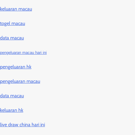
keluaran macau
togel macau
data macau
pengeluaran macau hari ini
pengeluaran hk
pengeluaran macau
data macau
keluaran hk
live draw china hari ini