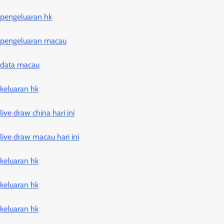
pengeluaran hk
pengeluaran macau
data macau
keluaran hk
live draw china hari ini
live draw macau hari ini
keluaran hk
keluaran hk
keluaran hk