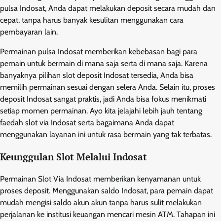
pulsa Indosat, Anda dapat melakukan deposit secara mudah dan
cepat, tanpa harus banyak kesulitan menggunakan cara
pembayaran lain.
Permainan pulsa Indosat memberikan kebebasan bagi para
pemain untuk bermain di mana saja serta di mana saja. Karena
banyaknya pilihan slot deposit Indosat tersedia, Anda bisa
memilih permainan sesuai dengan selera Anda. Selain itu, proses
deposit Indosat sangat praktis, jadi Anda bisa fokus menikmati
setiap momen permainan. Ayo kita jelajahi lebih jauh tentang
faedah slot via Indosat serta bagaimana Anda dapat
menggunakan layanan ini untuk rasa bermain yang tak terbatas.
Keunggulan Slot Melalui Indosat
Permainan Slot Via Indosat memberikan kenyamanan untuk
proses deposit. Menggunakan saldo Indosat, para pemain dapat
mudah mengisi saldo akun akun tanpa harus sulit melakukan
perjalanan ke institusi keuangan mencari mesin ATM. Tahapan ini