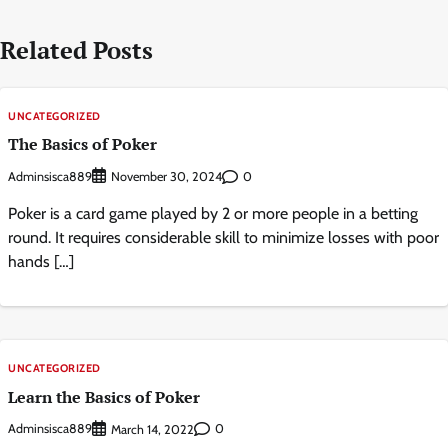
Related Posts
UNCATEGORIZED
The Basics of Poker
Adminsisca889
0
November 30, 2024
Poker is a card game played by 2 or more people in a betting
round. It requires considerable skill to minimize losses with poor
hands […]
UNCATEGORIZED
Learn the Basics of Poker
Adminsisca889
0
March 14, 2022