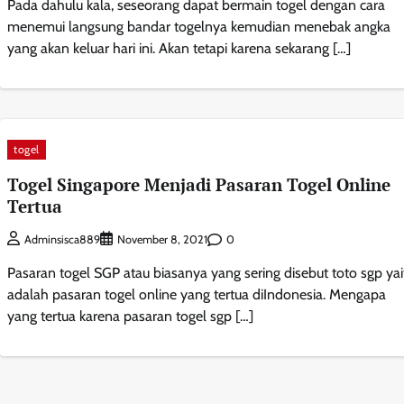
Pada dahulu kala, seseorang dapat bermain togel dengan cara
menemui langsung bandar togelnya kemudian menebak angka
yang akan keluar hari ini. Akan tetapi karena sekarang […]
togel
Togel Singapore Menjadi Pasaran Togel Online
Tertua
0
Adminsisca889
November 8, 2021
Pasaran togel SGP atau biasanya yang sering disebut toto sgp yai
adalah pasaran togel online yang tertua diIndonesia. Mengapa
yang tertua karena pasaran togel sgp […]