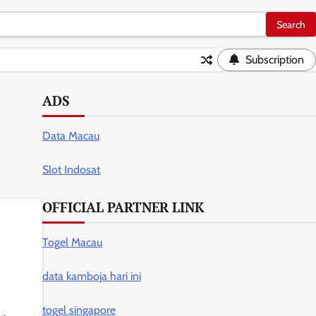
Subscription
ADS
Data Macau
Slot Indosat
OFFICIAL PARTNER LINK
Togel Macau
data kamboja hari ini
togel singapore