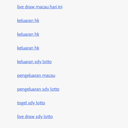
live draw macau hari ini
keluaran hk
keluaran hk
keluaran hk
keluaran sdy lotto
pengeluaran macau
pengeluaran sdy lotto
togel sdy lotto
live draw sdy lotto