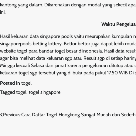
kantong yang dalam. Dikarenakan dengan modal yang sekecil apap
ini.
Waktu Pengeluar
Hasil keluaran data singapore pools yaitu meurupakan kumpulan 
singaporepools betting lottery. Bettor bettor juga dapat lebih mu
website togel para bandar togel besar diindonesia. Hasil data resu
agar bisa melihat data keluaran sgp atau Result sgp di setiap hariny
Minggu kecuali Selasa dan jumat karena pengeluaran ditutup atau d
keluaran togel sgp tersebut yang di buka pada pukul 17.50 WIB Di se
Posted in
togel
Tagged
togel
,
togel singapore
Post
Previous:
Cara Daftar Togel Hongkong Sangat Mudah dan Seder
navigation