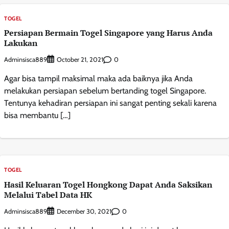
TOGEL
Persiapan Bermain Togel Singapore yang Harus Anda
Lakukan
Adminsisca889
0
October 21, 2021
Agar bisa tampil maksimal maka ada baiknya jika Anda
melakukan persiapan sebelum bertanding togel Singapore.
Tentunya kehadiran persiapan ini sangat penting sekali karena
bisa membantu […]
TOGEL
Hasil Keluaran Togel Hongkong Dapat Anda Saksikan
Melalui Tabel Data HK
Adminsisca889
0
December 30, 2021