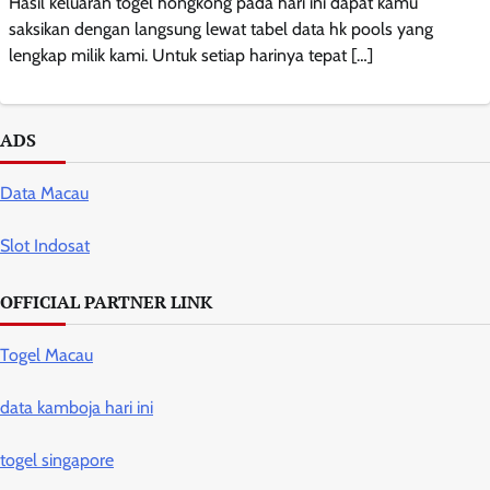
Hasil keluaran togel hongkong pada hari ini dapat kamu
saksikan dengan langsung lewat tabel data hk pools yang
lengkap milik kami. Untuk setiap harinya tepat […]
ADS
Data Macau
Slot Indosat
OFFICIAL PARTNER LINK
Togel Macau
data kamboja hari ini
togel singapore