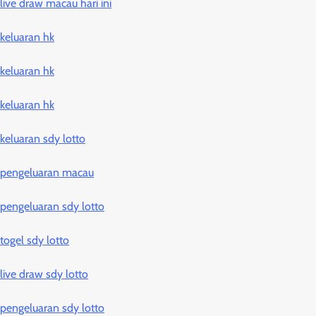
live draw macau hari ini
keluaran hk
keluaran hk
keluaran hk
keluaran sdy lotto
pengeluaran macau
pengeluaran sdy lotto
togel sdy lotto
live draw sdy lotto
pengeluaran sdy lotto