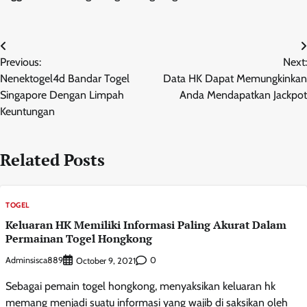
Post
Previous:
Next:
navigation
Nenektogel4d Bandar Togel
Data HK Dapat Memungkinkan
Singapore Dengan Limpah
Anda Mendapatkan Jackpot
Keuntungan
Related Posts
TOGEL
Keluaran HK Memiliki Informasi Paling Akurat Dalam
Permainan Togel Hongkong
Adminsisca889
0
October 9, 2021
Sebagai pemain togel hongkong, menyaksikan keluaran hk
memang menjadi suatu informasi yang wajib di saksikan oleh