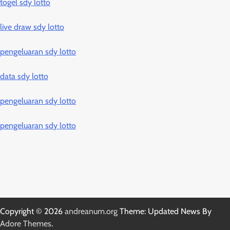
togel sdy lotto
live draw sdy lotto
pengeluaran sdy lotto
data sdy lotto
pengeluaran sdy lotto
pengeluaran sdy lotto
Copyright © 2026
andreanum.org
Theme: Updated News By
Adore Themes
.