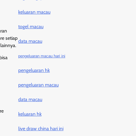
keluaran macau
togel macau
aran
re setiap
data macau
lainnya.
pengeluaran macau hari ini
bisa
pengeluaran hk
pengeluaran macau
data macau
re
keluaran hk
live draw china hari ini