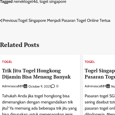
Tagged
nenektogel4d
,
togel singapore
Post
Previous:
Togel Singapore Menjadi Pasaran Togel Online Tertua
navigation
Related Posts
TOGEL
TOGEL
Trik Jitu Togel Hongkong
Togel Singap
Dijamin Bisa Menang Banyak
Pasaran Toge
Adminsisca889
0
Adminsisca889
October 9, 2021
No
Tahukah Anda jika togel hongkong bisa
Pasaran togel SG
dimenangkan dengan mengandalkan trik
sering disebut to
jitu? Ya memang ada beberapa trik jitu yang
pasaran togel onl
bisa digunakan untuk menenangkan jenis
diIndonesia. Men