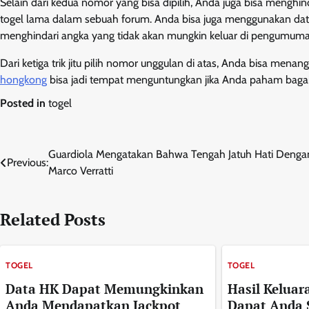
Selain dari kedua nomor yang bisa dipilih, Anda juga bisa menghi
togel lama dalam sebuah forum. Anda bisa juga menggunakan dat
menghindari angka yang tidak akan mungkin keluar di pengumuma
Dari ketiga trik jitu pilih nomor unggulan di atas, Anda bisa menan
hongkong
bisa jadi tempat menguntungkan jika Anda paham bag
Posted in
togel
Post
Guardiola Mengatakan Bahwa Tengah Jatuh Hati Denga
Previous:
Marco Verratti
navigation
Related Posts
TOGEL
TOGEL
Data HK Dapat Memungkinkan
Hasil Kelua
Anda Mendapatkan Jackpot
Dapat Anda 