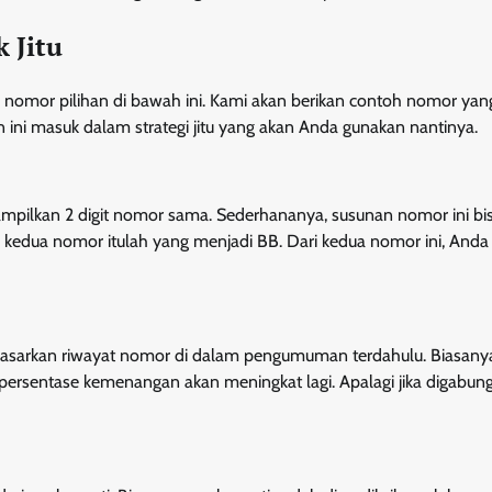
 Jitu
o nomor pilihan di bawah ini. Kami akan berikan contoh nomor yan
 ini masuk dalam strategi jitu yang akan Anda gunakan nantinya.
mpilkan 2 digit nomor sama. Sederhananya, susunan nomor ini bisa
 kedua nomor itulah yang menjadi BB. Dari kedua nomor ini, Anda 
rdasarkan riwayat nomor di dalam pengumuman terdahulu. Biasan
ga persentase kemenangan akan meningkat lagi. Apalagi jika digabun